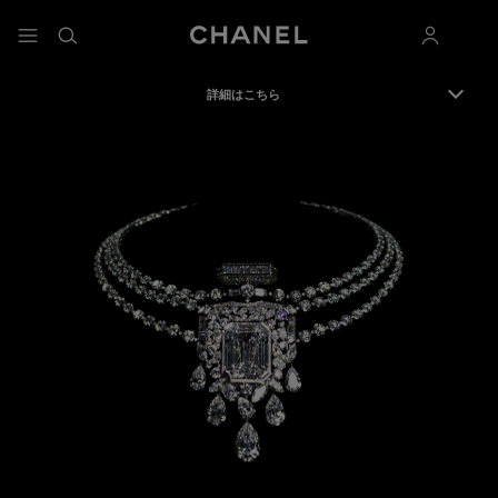
コントラストを有効にする
カー
メニュー - メインナビゲーション
- メインナビゲーション
検索
マイアカ
詳細はこちら
メ