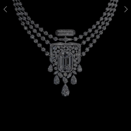
最後の製品 - スライドショー 1
次