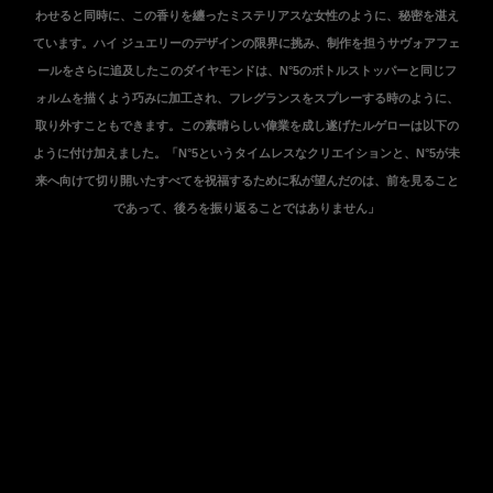
わせると同時に、この香りを纏ったミステリアスな女性のように、秘密を湛え
ています。ハイ ジュエリーのデザインの限界に挑み、制作を担うサヴォアフェ
ールをさらに追及したこのダイヤモンドは、N°5のボトルストッパーと同じフ
ォルムを描くよう巧みに加工され、フレグランスをスプレーする時のように、
取り外すこともできます。この素晴らしい偉業を成し遂げたルゲローは以下の
ように付け加えました。「N°5というタイムレスなクリエイションと、N°5が未
来へ向けて切り開いたすべてを祝福するために私が望んだのは、前を見ること
であって、後ろを振り返ることではありません」