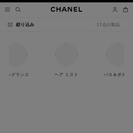
コントラストを有効にする
カー
メニュー - メインナビゲーション
- メインナビゲーション
検索
マイアカ
絞り込み
17点の製品
フレグランス
ヘア ミスト
バス＆ボディ
特別限定品