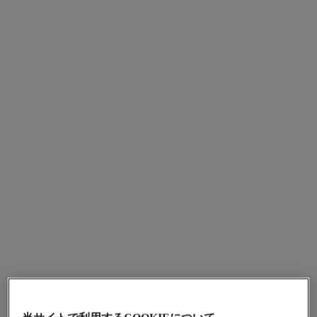
ガブリエル シャネル
ガブリエル シャネル
ボディ ローション
フレグランス プライマー
参照番号120940
参照番号120840
¥ 9,900
*
¥ 18,700
*
カートに追加する
カートに追加する