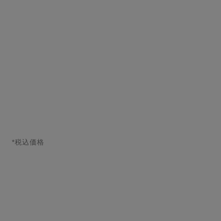
ガブリエル シャネル
オードゥ パルファム ツィス
ト＆スプレイ（リフィル）
参照番号120410
¥ 20,020
*
カートに追加する
*税込価格
↩