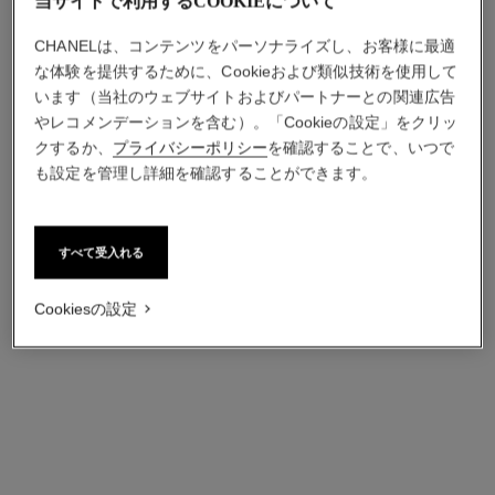
当サイトで利用するCOOKIEについて
CHANELは、コンテンツをパーソナライズし、お客様に最適
な体験を提供するために、Cookieおよび類似技術を使用して
います（当社のウェブサイトおよびパートナーとの関連広告
やレコメンデーションを含む）。「Cookieの設定」をクリッ
クするか、
プライバシーポリシー
を確認することで、いつで
も設定を管理し詳細を確認することができます。
ガブリエル シャネル
ガブリエル シャネル
ボディ クリーム
ボディ オイル
参照番号120830
参照番号120820
¥ 14,850
*
¥ 18,700
*
すべて受入れる
カートに追加する
カートに追加する
Cookiesの設定
new