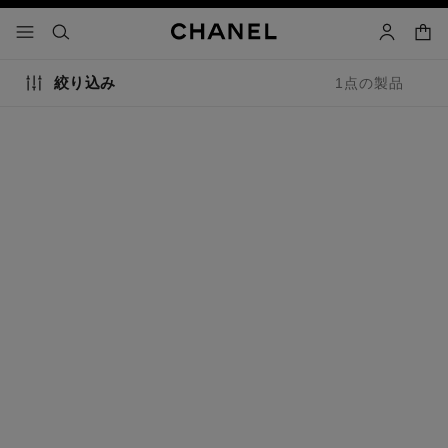
コントラストを有効にする
カー
メニュー - メインナビゲーション
- メインナビゲーション
検索
マイアカ
絞り込み
1点の製品
アリュール センシュエル
オードゥ パルファム
参照番号129730
最小サイズの価格
¥ 20,020
*