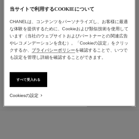
当サイトで利用するCOOKIEについて
CHANELは、コンテンツをパーソナライズし、お客様に最適
な体験を提供するために、Cookieおよび類似技術を使用して
います（当社のウェブサイトおよびパートナーとの関連広告
チャンス オー フレッシュ
チャンス オー フレッシュ
やレコメンデーションを含む）。「Cookieの設定」をクリッ
ボディ クリーム ne
ヘア ミスト
クするか、
プライバシーポリシー
を確認することで、いつで
参照番号136849
参照番号136990
¥ 14,520
*
¥ 8,910
*
も設定を管理し詳細を確認することができます。
カートに追加する
カートに追加する
すべて受入れる
Cookiesの設定
¥ 27,610
カートに追加する