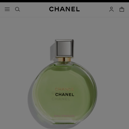
コントラストを有効にする
カー
メニュー - メインナビゲーション
- メインナビゲーション
検索
マイアカ