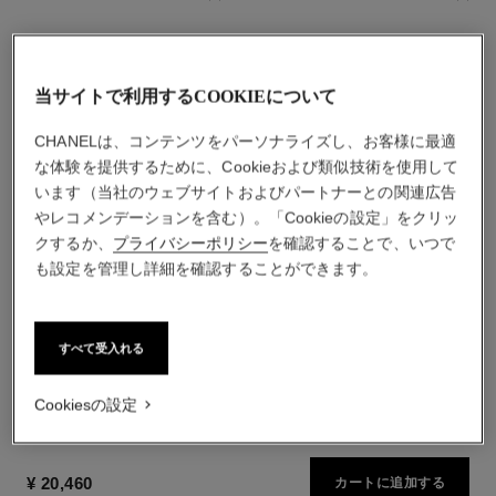
当サイトで利用するCOOKIEについて
CHANELは、コンテンツをパーソナライズし、お客様に最適
な体験を提供するために、Cookieおよび類似技術を使用して
います（当社のウェブサイトおよびパートナーとの関連広告
やレコメンデーションを含む）。「Cookieの設定」をクリッ
クするか、
プライバシーポリシー
を確認することで、いつで
も設定を管理し詳細を確認することができます。
チャンス オー フレッシュ
ルージュ ココ フラッシュ
ボディ ローション
リップスティック（シアーな
参照番号136880
発色）
¥ 14,850
*
参照番号174280
28 取り扱いのある色
すべて受入れる
カートに追加する
¥ 6,490
*
カートに追加する
Cookiesの設定
¥ 20,460
カートに追加する