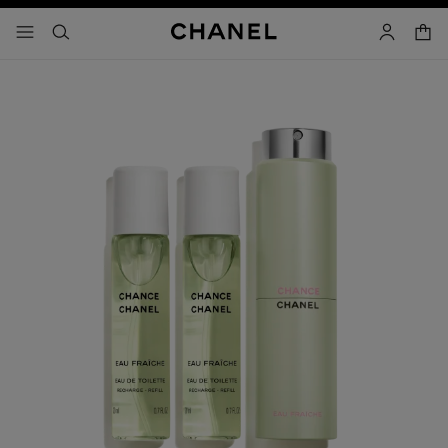
コントラストを有効にする
カー
メニュー - メインナビゲーション
- メインナビゲーション
検索
マイアカ