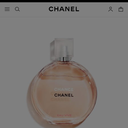
コントラストを有効にする
カー
メニュー - メインナビゲーション
- メインナビゲーション
検索
マイアカ