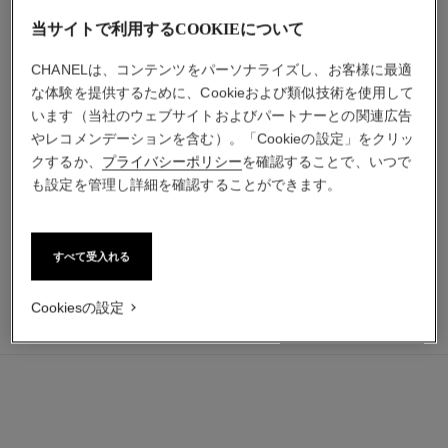
当サイトで利用するCOOKIEについて
CHANELは、コンテンツをパーソナライズし、お客様に最適
な体験を提供するために、Cookieおよび類似技術を使用して
います（当社のウェブサイトおよびパートナーとの関連広告
チャンス オー タンドゥル
ルージュ アリュール
やレコメンデーションを含む）。「Cookieの設定」をクリッ
オードゥ パルファム
リップスティック（鮮やかな
クするか、
プライバシーポリシー
を確認することで、いつで
参照番号126260
発色）
最小サイズの価格
も設定を管理し詳細を確認することができます。
参照番号160990
10 取り扱いのある色
¥ 13,310
*
¥ 6,490
*
カートに追加する
カートに追加する
すべて受入れる
Cookiesの設定
¥ 23,870
カートに追加する