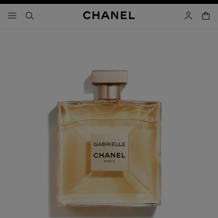
コントラストを有効にする
カー
メニュー - メインナビゲーション
- メインナビゲーション
検索
マイアカ