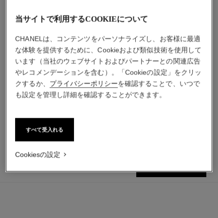
当サイトで利用するCOOKIEについて
CHANELは、コンテンツをパーソナライズし、お客様に最適
な体験を提供するために、Cookieおよび類似技術を使用して
います（当社のウェブサイトおよびパートナーとの関連広告
ガブリエル シャネル
ルージュ アリュール ヴェル
やレコメンデーションを含む）。「Cookieの設定」をクリッ
ヴェット
ボディ オイル
クするか、
プライバシーポリシー
を確認することで、いつで
リップスティック（ルミナス
参照番号120820
¥ 18,700
*
も設定を管理し詳細を確認することができます。
マットな仕上がり）
カートに追加する
参照番号162580
20 取り扱いのある色
¥ 6,490
*
カートに追加する
すべて受入れる
Cookiesの設定
¥ 27,610
カートに追加する