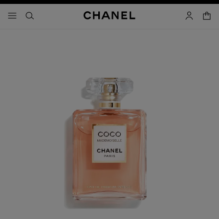
コントラストを有効にする
カー
メニュー - メインナビゲーション
- メインナビゲーション
検索
マイアカ