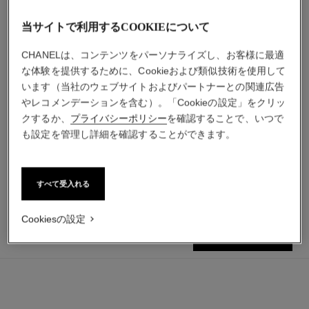
当サイトで利用するCOOKIEについて
CHANELは、コンテンツをパーソナライズし、お客様に最適
な体験を提供するために、Cookieおよび類似技術を使用して
います（当社のウェブサイトおよびパートナーとの関連広告
シャネル ルージュ ココ ボー
ココ マドモアゼル
やレコメンデーションを含む）。「Cookieの設定」をクリッ
ム - サテン
オードゥ パルファム ツィス
クするか、
プライバシーポリシー
を確認することで、いつで
リップボーム（うるおい、テ
ト＆スプレイ
参照番号116400
も設定を管理し詳細を確認することができます。
ィント、重ね塗り）
¥ 23,980
*
参照番号171912
11 取り扱いのある色
カートに追加する
¥ 5,940
*
カートに追加する
すべて受入れる
Cookiesの設定
¥ 21,010
カートに追加する