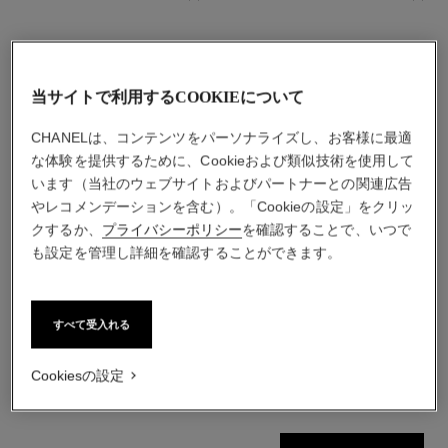
当サイトで利用するCOOKIEについて
CHANELは、コンテンツをパーソナライズし、お客様に最適
な体験を提供するために、Cookieおよび類似技術を使用して
います（当社のウェブサイトおよびパートナーとの関連広告
やレコメンデーションを含む）。「Cookieの設定」をクリッ
クするか、
プライバシーポリシー
を確認することで、いつで
ココ マドモアゼル
ココ マドモアゼル
も設定を管理し詳細を確認することができます。
オードゥ パルファム
オードゥ パルファム アンタ
参照番号116520
ンス
最小サイズの価格
参照番号116660
最小サイズの価格
¥ 20,020
*
すべて受入れる
¥ 21,010
*
カートに追加する
カートに追加する
Cookiesの設定