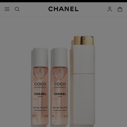
コントラストを有効にする
カー
メニュー - メインナビゲーション
- メインナビゲーション
検索
マイアカ