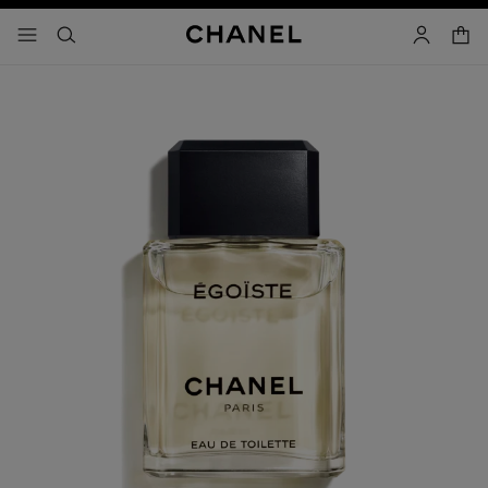
コントラストを有効にする
カー
メニュー - メインナビゲーション
- メインナビゲーション
検索
マイアカ