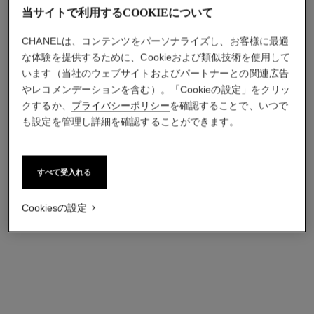
当サイトで利用するCOOKIEについて
CHANELは、コンテンツをパーソナライズし、お客様に最適
な体験を提供するために、Cookieおよび類似技術を使用して
います（当社のウェブサイトおよびパートナーとの関連広告
エゴイスト プラチナム
アリュール オム スポーツ
やレコメンデーションを含む）。「Cookieの設定」をクリッ
オードゥ トワレット
スポーツ スプレイ
クするか、
プライバシーポリシー
を確認することで、いつで
参照番号124460
参照番号123800
も設定を管理し詳細を確認することができます。
最小サイズの価格
¥ 17,600
*
カートに追加する
¥ 14,630
*
カートに追加する
すべて受入れる
Cookiesの設定
¥ 20,680
カートに追加する