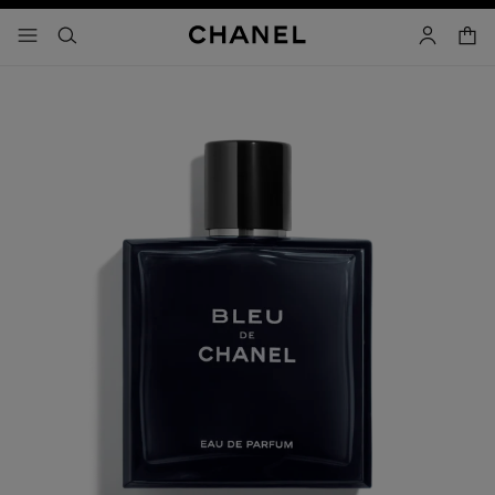
コントラストを有効にする
カー
メニュー - メインナビゲーション
- メインナビゲーション
検索
マイアカ