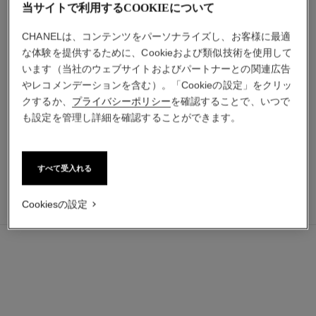
当サイトで利用するCOOKIEについて
CHANELは、コンテンツをパーソナライズし、お客様に最適
な体験を提供するために、Cookieおよび類似技術を使用して
います（当社のウェブサイトおよびパートナーとの関連広告
やレコメンデーションを含む）。「Cookieの設定」をクリッ
ブルー ドゥ シャネル
ブルー ドゥ シャネル
クするか、
プライバシーポリシー
を確認することで、いつで
ヘアケア パルファム
3-in-1 モイスチャライザー
も設定を管理し詳細を確認することができます。
参照番号107980
参照番号107580
¥ 14,630
*
¥ 11,550
*
カートに追加する
カートに追加する
すべて受入れる
¥ 24,310
カートに追加する
Cookiesの設定