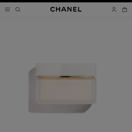
コントラストを有効にする
カー
メニュー - メインナビゲーション
- メインナビゲーション
検索
マイアカ