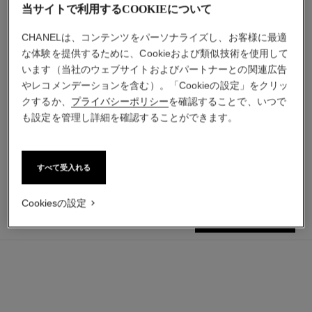
当サイトで利用するCOOKIEについて
CHANELは、コンテンツをパーソナライズし、お客様に最適
な体験を提供するために、Cookieおよび類似技術を使用して
います（当社のウェブサイトおよびパートナーとの関連広告
サブリマージュ ラ クレーム
シャネル n°5
やレコメンデーションを含む）。「Cookieの設定」をクリッ
シュプレーム
オードゥ パルファム
クするか、
プライバシーポリシー
を確認することで、いつで
プレミアム クリーム（肌をい
参照番号125530
も設定を管理し詳細を確認することができます。
最小サイズの価格
きいきと輝かせ、なめらかに
¥ 20,570
*
参照番号147560
整える）
¥ 68,200
*
カートに追加する
カートに追加する
すべて受入れる
Cookiesの設定
¥ 14,850
カートに追加する