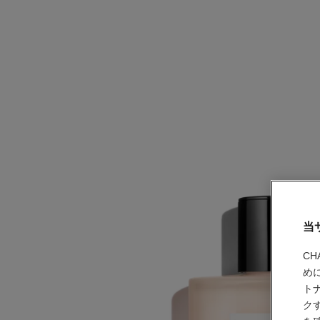
当
C
め
ト
ク