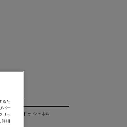
ヴィエラ
するた
びパー
 - レ ゾー ドゥ シャネル
クリッ
し詳細