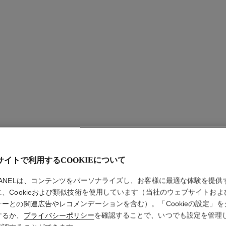
サイトで利用するCOOKIEについて
パリ ヴ
HANELは、コンテンツをパーソナライズし、お客様に最適な体験を提供
に、Cookieおよび類似技術を使用しています（当社のウェブサイトおよ
ボディ ローション
ナーとの関連広告やレコメンデーションを含む）。「Cookieの設定」を
詳細
するか、
プライバシーポリシー
を確認することで、いつでも設定を管理
品番 102920