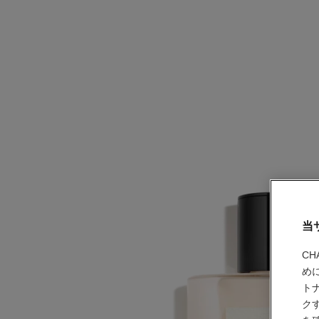
当
C
め
ト
ク