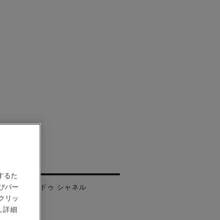
ェニス
するた
びパー
 - レ ゾー ドゥ シャネル
クリッ
し詳細