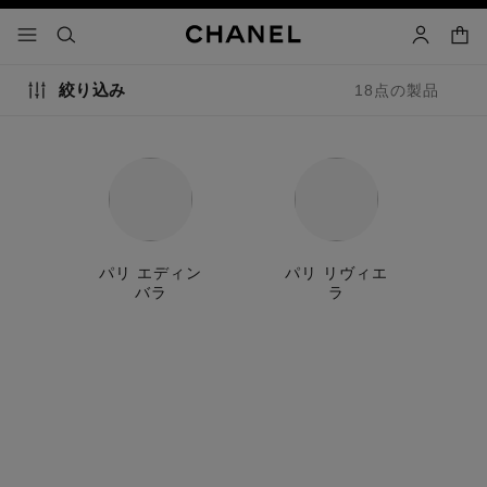
コントラストを有効にする
カー
メニュー - メインナビゲーション
- メインナビゲーション
検索
マイアカ
絞り込み
18点の製品
ニス
パリ エディン
パリ リヴィエ
パ
バラ
ラ