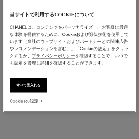
当サイトで利用するCOOKIEについて
CHANELは、コンテンツをパーソナライズし、お客様に最適
な体験を提供するために、Cookieおよび類似技術を使用して
います（当社のウェブサイトおよびパートナーとの関連広告
やレコメンデーションを含む）。「Cookieの設定」をクリッ
クするか、
プライバシーポリシー
を確認することで、いつで
も設定を管理し詳細を確認することができます。
パリ ヴェニス
パリ ドーヴィル
ボディ ローション - レ ゾー
ボディ ローション - レ ゾー
すべて受入れる
ドゥ シャネル
ドゥ シャネル
参照番号102920
参照番号102900
¥ 9,900
*
¥ 9,900
*
Cookiesの設定
カートに追加する
カートに追加する