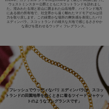
ウェストミンスター公爵とともにスコットランドを訪れまし
た。澄みわたる湖と岩山に囲まれた山岳地帯、ハイランド地方
にある彼の所有地で、社交界から遠く離れたマドモアゼルは活
力を取り戻します。この緑豊かな場所の爽快感を表現したパリ
エディンバラ。スコットランドの雄大な大地で感じるささやか
な喜びを思わせるウッディ フレグランス。
「フレッシュでウッディなパリ エディンバラは、スコッ
トランドの田園地帯を歩くときに着るツイード ジャケッ
トのようなフレグランスです」