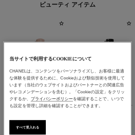
ビューティ アイテム
当サイトで利用するCOOKIEについて
CHANELは、コンテンツをパーソナライズし、お客様に最適
な体験を提供するために、Cookieおよび類似技術を使用して
います（当社のウェブサイトおよびパートナーとの関連広告
やレコメンデーションを含む）。「Cookieの設定」をクリッ
クするか、
プライバシーポリシー
を確認することで、いつで
ボーム エサンシエル
レ ベージュ オー ドゥ ブラッシ
も設定を管理し詳細を確認することができます。
ュ
フェイスカラー
チークカラー
参照番号169050
トランスパラン
参照番号184920
すべて受入れる
ライト ピーチ
¥ 7,260
*
¥ 8,580
*
カートに追加する