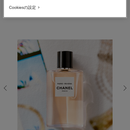
カートに追加する
Cookiesの設定
最後のスライドへ
次