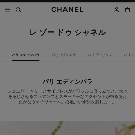
コントラストを有効にする
カー
メニュー - メインナビゲーション
- メインナビゲーション
検索
マイアカ
レ ゾー ドゥ シャネル
パリ エディンバラ
パリ リヴィエラ
パリ ビアリッツ
パリ 
パリ エディンバラ
ジュニパー ベリーとサイプレスがパワフルに香り立つと、大地
を感じさせるニュアンスとスモーキーなアクセントが宿るあた
たかなヴェチヴァーへ。心地よい余韻を残します。