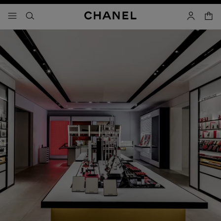
コントラストを有効にする
カー
メニュー - メインナビゲーション
- メインナビゲーション
検索
マイアカ