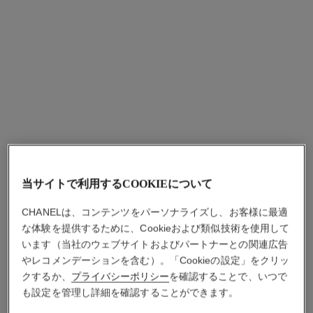
シャネル フレグランス＆ビューテ
ィ ルミネ 有楽町店
東京都千代田区有楽町2-5-1 1F TOKYO TOKYO
100-0006
03-3215-3999
月曜日 ～ 日曜日 - 11:00 - 21:00
当サイトで利用するCOOKIEについて
マップで確認
CHANELは、コンテンツをパーソナライズし、お客様に最適
な体験を提供するために、Cookieおよび類似技術を使用して
います（当社のウェブサイトおよびパートナーとの関連広告
やレコメンデーションを含む）。「Cookieの設定」をクリッ
クするか、
プライバシーポリシー
を確認することで、いつで
も設定を管理し詳細を確認することができます。