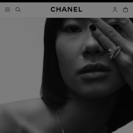
コントラストを有効にする
カー
メニュー - メインナビゲーション
- メインナビゲーション
検索
マイアカ