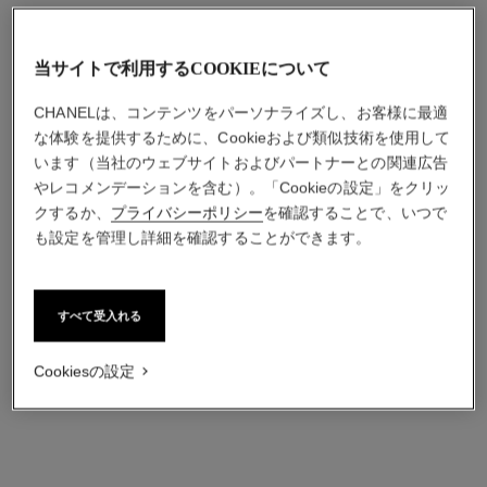
当サイトで利用するCOOKIEについて
CHANELは、コンテンツをパーソナライズし、お客様に最適
な体験を提供するために、Cookieおよび類似技術を使用して
います（当社のウェブサイトおよびパートナーとの関連広告
やレコメンデーションを含む）。「Cookieの設定」をクリッ
クするか、
プライバシーポリシー
を確認することで、いつで
も設定を管理し詳細を確認することができます。
リュバン ドゥ シャネル ネ
ジョン エターナル マリッジ
ックレス
リング
18Kピンクゴールド、ダイ
プラチナ
すべて受入れる
ヤモンド
参照番号J0895
¥ 229,900
*
参照番号J12848
¥ 1,727,000
*
Cookiesの設定
詳細を表示する
詳細を表示する