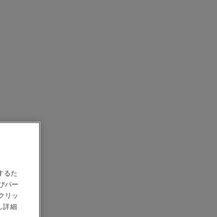
895
¥ 229,900
*
詳細を表示する
するた
びパー
クリッ
し詳細