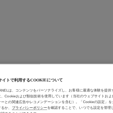
参照番号J10835
参照番号J0
¥ 407,000
*
詳細を表示する
サイトで利用するCOOKIEについて
HANELは、コンテンツをパーソナライズし、お客様に最適な体験を提供
に、Cookieおよび類似技術を使用しています（当社のウェブサイトおよ
ナーとの関連広告やレコメンデーションを含む）。「Cookieの設定」を
するか、
プライバシーポリシー
を確認することで、いつでも設定を管理