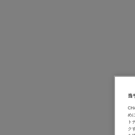
参照番号J3581
¥ 668,800
*
詳細を表示する
当
C
め
ト
ク