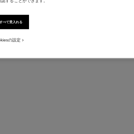
確認することができます。
ン
ココ クラッシュ コレクション マリッジリング
コ
プラチナ、ダイヤモンド、スモールモデル
18
すべて受入れる
参照番号J11354
参照番号J1
¥ 323,400
*
詳細を表示する
okiesの設定
ル ココ クラ
コレクション
上で交差しては繰り返される
いのストーリー。ベージュ、
ゴールド、プラチナ、ダイヤ
二のクリエイションが、新た
を綴ります。