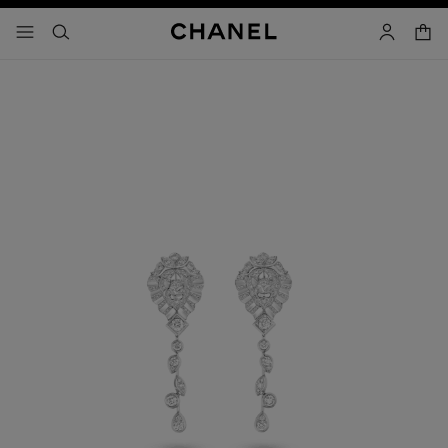
コントラストを有効にする
カー
メニュー - メインナビゲーション
- メインナビゲーション
検索
マイアカ