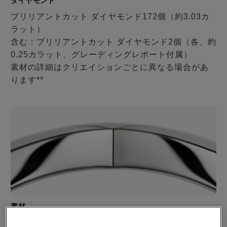
ダイヤモンド
ブリリアントカット ダイヤモンド172個（約3.03カ
ラット）
含む：ブリリアントカット ダイヤモンド2個（各、約
0.25カラット、グレーディングレポート付属）
素材の詳細はクリエイションごとに異なる場合があ
ります**
素材
18Kホワイトゴールド