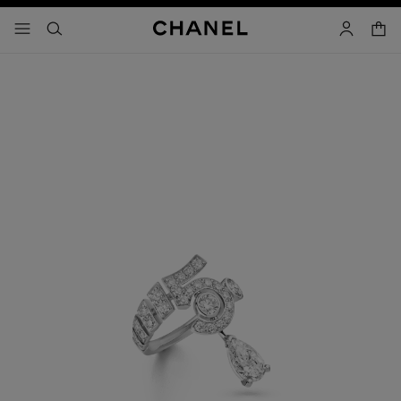
コントラストを有効にする
カー
メニュー - メインナビゲーション
- メインナビゲーション
検索
マイアカ