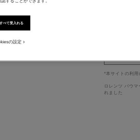
確認することができます。
品番 J2672
ー - 標準サイズ画面で表示。
¥ 3,564,000
*
すべて受入れる
税込価格
店舗検索
okiesの設定
↩
*本サイトの利
ロレンツ バウ
れました