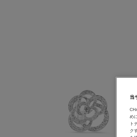
当
C
め
ト
ク