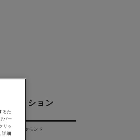
 コレクション
グ
するた
びパー
クリッ
ールド、ダイヤモンド
し詳細