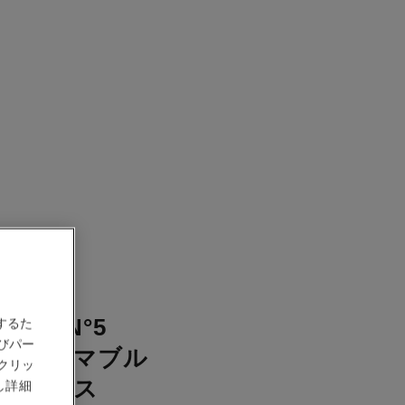
TION N°5
するた
びパー
フォーマブル
クリッ
ックレス
し詳細