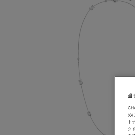
当
C
め
ト
ク