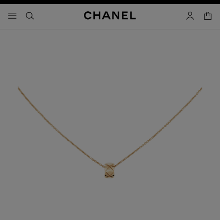
コントラストを有効にする
カー
メニュー - メインナビゲーション
- メインナビゲーション
検索
マイアカ