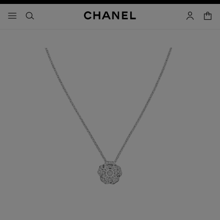
コントラストを有効にする
カー
メニュー - メインナビゲーション
- メインナビゲーション
検索
マイアカ