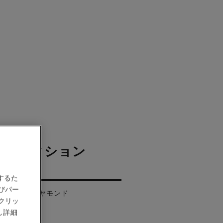
 コレクション
グ
するた
びパー
ールド、ダイヤモンド
クリッ
し詳細