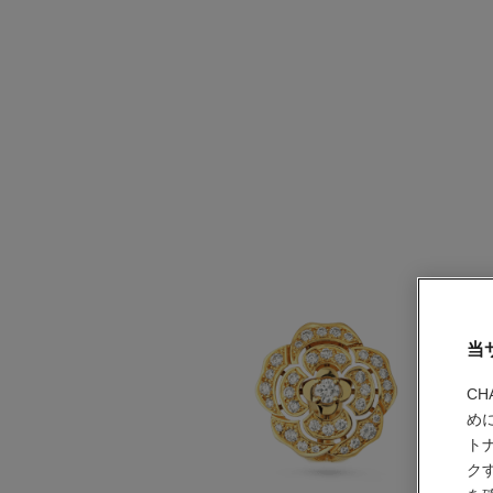
当
C
め
ト
ク