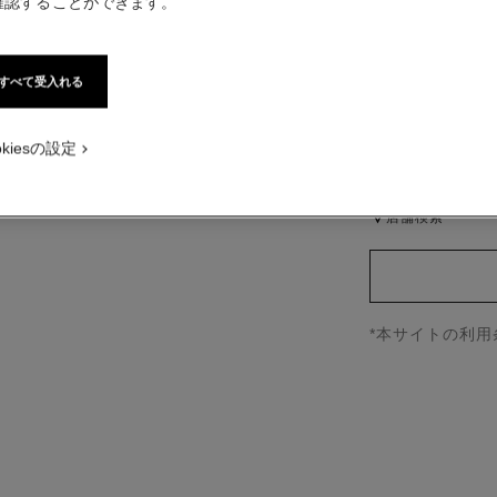
確認することができます。
品番 J12038
ー - 標準サイズ画面で表示。
¥ 2,453,000
*
税込価格
すべて受入れる
バリエーション
(
okiesの設定
店舗検索
↩
*本サイトの利