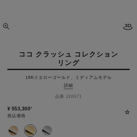
3D
画像の拡大ビュー
ココ クラッシュ コレクション
リング
18Kイエローゴールド、ミディアムモデル
詳細
品番 J10571
¥ 553,300
*
税込価格
バリエーション
(3)