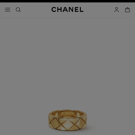
コントラストを有効にする
カー
メニュー - メインナビゲーション
- メインナビゲーション
検索
マイアカ