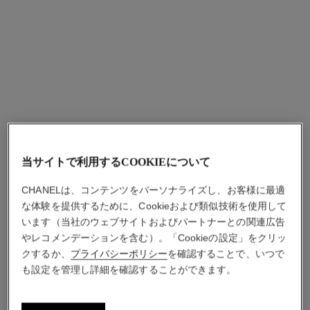
ココ クラッシュ コレクショ
ココ クラッシュ コレクショ
ン リング
ン リング
18Kホワイトゴールド、ミ
18Kベージュゴールド、ダ
ディアムモデル
イヤモンド、スモールモデ
参照番号J10570
参照番号J11969
¥ 588,500
*
¥ 632,500
*
ル
当サイトで利用するCOOKIEについて
詳細を表示する
詳細を表示する
CHANELは、コンテンツをパーソナライズし、お客様に最適
な体験を提供するために、Cookieおよび類似技術を使用して
います（当社のウェブサイトおよびパートナーとの関連広告
やレコメンデーションを含む）。「Cookieの設定」をクリッ
クするか、
プライバシーポリシー
を確認することで、いつで
も設定を管理し詳細を確認することができます。