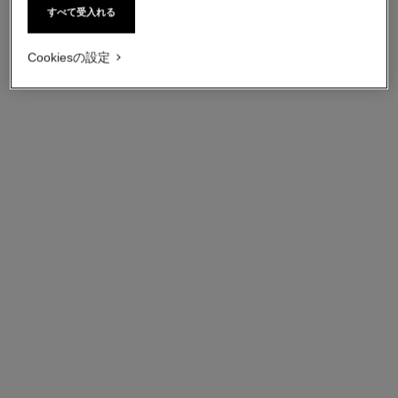
すべて受入れる
ココ クラッシュ コレクショ
ココ クラッシュ コレクショ
Cookiesの設定
ン リング
ン リング
18Kイエローゴールド、ダ
18Kベージュゴールド、ダ
イヤモンド
イヤモンド
参照番号J13725
参照番号J13726
¥ 676,500
*
¥ 693,000
*
詳細を表示する
詳細を表示する