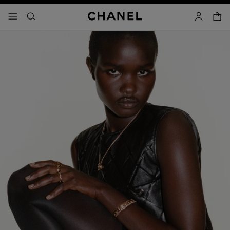
コントラストを有効にする
カー
メニュー - メインナビゲーション
- メインナビゲーション
検索
マイアカ