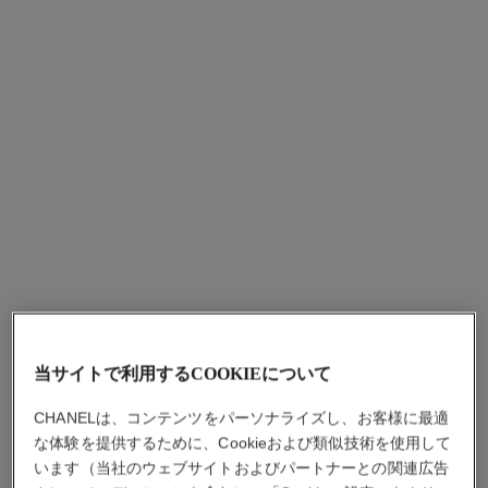
エターナル シャネル n°5 ブ
エターナル シャネル n°5 ブ
レスレット
レスレット
18Kイエローゴールド、ダ
18Kベージュゴールド、ダ
イヤモンド
イヤモンド
参照番号J13369
参照番号J13667
¥ 2,035,000
*
¥ 4,950,000
*
詳細を表示する
詳細を表示する
当サイトで利用するCOOKIEについて
CHANELは、コンテンツをパーソナライズし、お客様に最適
な体験を提供するために、Cookieおよび類似技術を使用して
います（当社のウェブサイトおよびパートナーとの関連広告