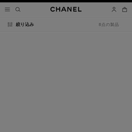
コントラストを有効にする
カー
メニュー - メインナビゲーション
- メインナビゲーション
検索
マイアカ
絞り込み
8点の製品
エターナル シャネル n°5 ブ
エクストレ ドゥ シャネル
レスレット
n°5 ブレスレット
18Kベージュゴールド、ダ
18Kベージュゴールド、ダ
イヤモンド
イヤモンド