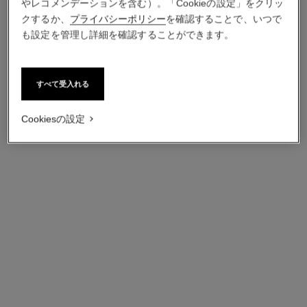
やレコメンデーションを含む）。「Cookieの設定」をクリッ
クするか、
プライバシーポリシー
を確認することで、いつで
も設定を管理し詳細を確認することができます。
*税込価格
本サイトの利用条件：価格表示について
詳細情報
↩
すべて受入れる
Cookiesの設定