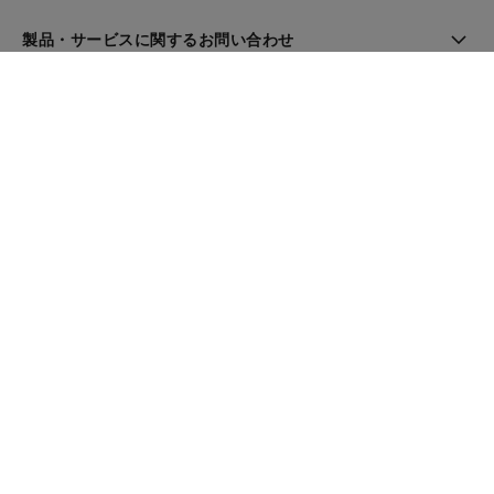
製品・サービスに関するお問い合わせ
ブティック検索
ニュースレター
登録してシャネルのニュースを受け取る
メール
OK
シャネル トップ
ファイン ジュエリー
Collection N°5