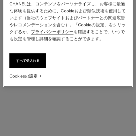
素材の特性について
CHANELは、コンテンツをパーソナライズし、お客様に最適
な体験を提供するために、Cookieおよび類似技術を使用して
います（当社のウェブサイトおよびパートナーとの関連広告
ラムスキン
装飾を施した製品
やレコメンデーションを含む）。「Cookieの設定」をクリッ
クするか、
プライバシーポリシー
を確認することで、いつで
ラムスキン
自然で上質な柔らかさを保つため、保護処理はあえて最小限
も設定を管理し詳細を確認することができます。
に抑えていますので、お取り扱いにご注意ください。円を描
くようにやさしく擦ることにより、表面の傷が目立たなくな
る場合があります。
すべて受入れる
Back to ラムスキン
Cookiesの設定