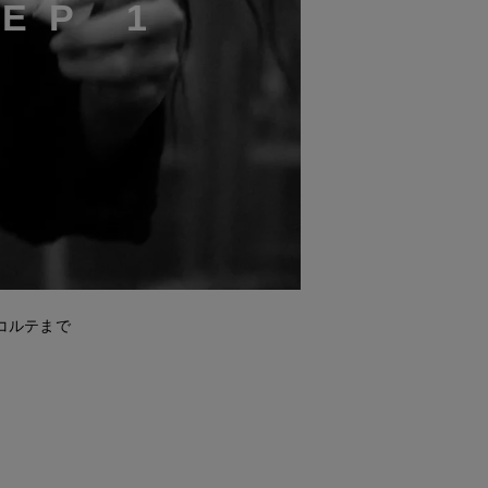
T
E
P
1
コルテまで