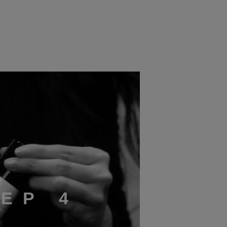
T
E
P
4