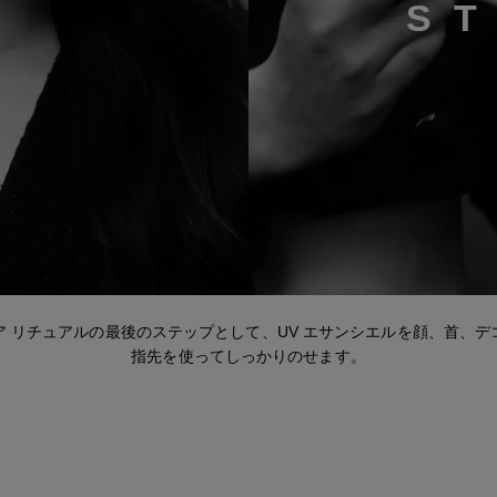
S
Step 1
ア リチュアルの最後のステップとして、UV エサンシエルを顔、首、デ
指先を使ってしっかりのせます。