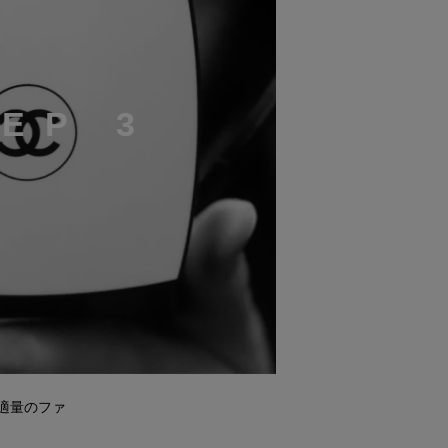
T
E
P
3
て適量のファ
。