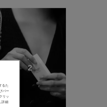
T
E
P
2
するた
びパー
クリッ
し詳細