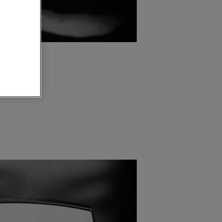
ン ラ バー
になじませ