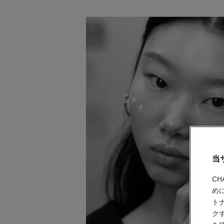
当
C
め
ト
ク