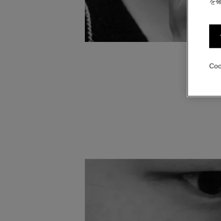
を
フェイス 
Co
ズをのせ