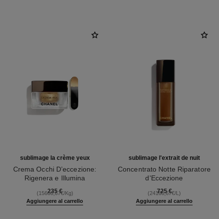
sublimage la crème yeux
sublimage l'extrait de nuit
Crema Occhi D’eccezione:
Concentrato Notte Riparatore
Rigenera e Illumina
d'Eccezione
Ref. 147900
Ref. 144870
235 €
725 €
(15666,67€/Kg)
(24166,67€/L)
Aggiungere al carrello
Aggiungere al carrello