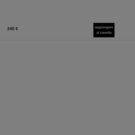
aggiungere
340 €
al carrello