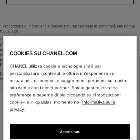
* Proporzione di ingredienti e derivati naturali calcolata in conformità alla norma
ISO 16128.
Tornare al video↩
** Stima calcolata nell’Ottobre 2025 usando il metodo pubblicato dall’IPCC
(Gruppo intergovernativo sul cambiamento climatico) nel 2013 e in conformità alla
norma ISO 14067. Ambito di analisi: fabbricazione degli ingredienti cosmetici e dei
COOKIES SU CHANEL.COM
componenti dell'imballaggio, produzione, distribuzione, utilizzo del prodotto (se
pertinente al prodotto) e fine vita dell'imballaggio. Metodologia verificata da
Bureau Veritas.
CHANEL utilizza cookie e tecnologie simili per
personalizzare i contenuti e offrirvi un'esperienza su
Tornare al video↩
La sezione NEL CUORE DEL PRODOTTO si basa su informazioni raccolte e
verificate a ottobre 2025.
misura, inclusi annunci e suggerimenti pertinenti sul nostro
sito web e con i nostri partner. Potete gestire le vostre
preferenze e saperne di più cliccando su «Impostazioni
cookie» e in qualsiasi momento nell'
Informativa sulla
privacy
.
la routine su misura
Accetta tutti