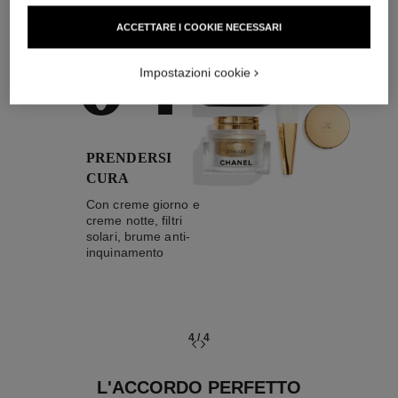
04
ACCETTARE I COOKIE NECESSARI
Impostazioni cookie
PRENDERSI
CURA
Con creme giorno e
creme notte, filtri
solari, brume anti-
inquinamento
4
/
4
L'ACCORDO PERFETTO