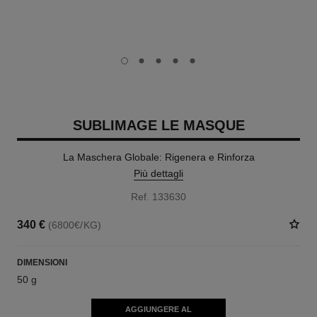
carousel dot
carousel dot
carousel dot
carousel dot
carousel dot
SUBLIMAGE LE MASQUE
La Maschera Globale: Rigenera e Rinforza
Più dettagli
Ref. 133630
340 €
(6800€/KG)
DIMENSIONI
50 g
AGGIUNGERE AL