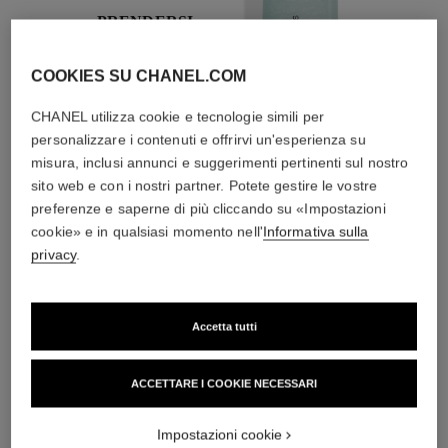
PRENDERSI
CURA
Con creme giorno e
COOKIES SU CHANEL.COM
creme notte, filtri
solari, brume anti-
CHANEL utilizza cookie e tecnologie simili per
inquinamento
personalizzare i contenuti e offrirvi un'esperienza su
misura, inclusi annunci e suggerimenti pertinenti sul nostro
sito web e con i nostri partner. Potete gestire le vostre
preferenze e saperne di più cliccando su «Impostazioni
4
/
4
cookie» e in qualsiasi momento nell'
Informativa sulla
privacy
.
L'ACCORDO PERFETTO
Accetta tutti
ACCETTARE I COOKIE NECESSARI
Impostazioni cookie