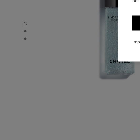
nell
HYDRA BEAUTY MICRO SÉRUM - Immagine predefinita
HYDRA BEAUTY MICRO SÉRUM - Vista alternativa 1
HYDRA BEAUTY MICRO SÉRUM - Immagine basic texture
Imp