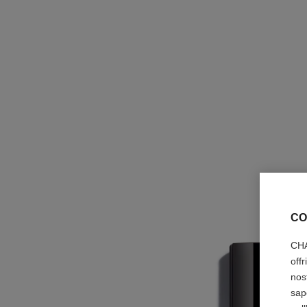
CO
CHA
off
nos
sap