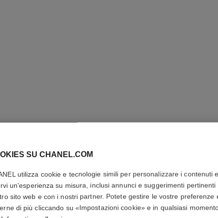
OKIES SU CHANEL.COM
HYDRA B
NEL utilizza cookie e tecnologie simili per personalizzare i contenuti 
SÉRUM
rirvi un'esperienza su misura, inclusi annunci e suggerimenti pertinenti 
tro sito web e con i nostri partner. Potete gestire le vostre preferenze 
Siero Idratante R
erne di più cliccando su «Impostazioni cookie» e in qualsiasi moment
Più dettagli