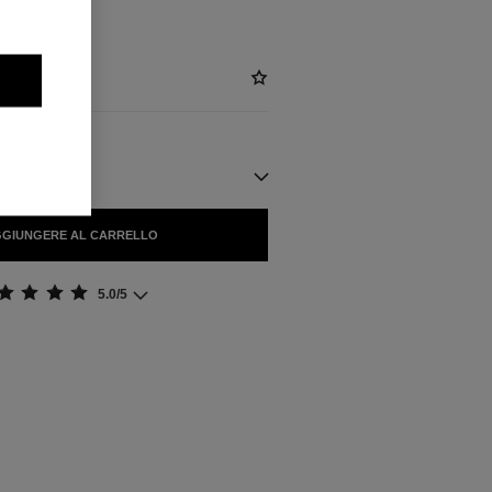
L)
ILI
GIUNGERE AL CARRELLO
5.0/5