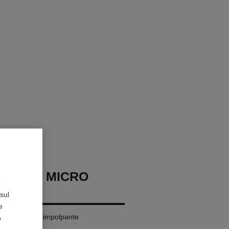
EAUTY MICRO
e
sul
e
iequilibrante Rimpolpante
o