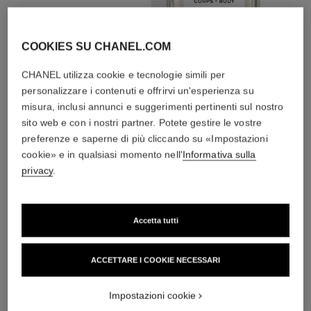
PRENDERSI
CURA
COOKIES SU CHANEL.COM
Con creme giorno e
creme notte, filtri
CHANEL utilizza cookie e tecnologie simili per
solari, brume anti-
inquinamento
personalizzare i contenuti e offrirvi un'esperienza su
misura, inclusi annunci e suggerimenti pertinenti sul nostro
sito web e con i nostri partner. Potete gestire le vostre
preferenze e saperne di più cliccando su «Impostazioni
4
/
4
cookie» e in qualsiasi momento nell'
Informativa sulla
privacy
.
L'ACCORDO PERFETTO
Accetta tutti
ACCETTARE I COOKIE NECESSARI
Impostazioni cookie