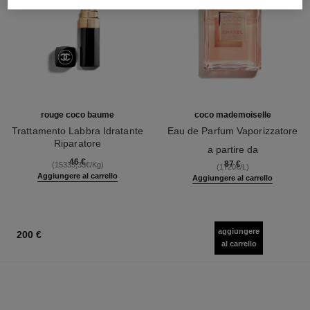
rouge coco baume
coco mademoiselle
Trattamento Labbra Idratante
Eau de Parfum Vaporizzatore
Riparatore
Ref. 116520
a partire da
Ref. 171900
46 €
87 €
(15333,33€/Kg)
(1720€/L)
Aggiungere al carrello
Aggiungere al carrello
aggiungere
200 €
al carrello