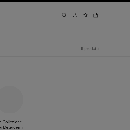
carrello
cercare
account
lista dei desideri
8 prodotti
a Collezione
ei Detergenti