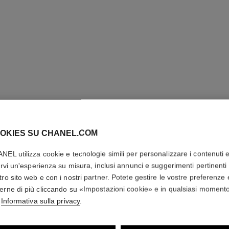
le lift pro masque uniformité
Correggere – Ridefinire – Uniformare
Esfoliant
Ref. 141900
Ref. 13313
190 €
(3800€/Kg)
Aggiungere al carrello
OKIES SU CHANEL.COM
NEL utilizza cookie e tecnologie simili per personalizzare i contenuti 
rirvi un'esperienza su misura, inclusi annunci e suggerimenti pertinenti 
tro sito web e con i nostri partner. Potete gestire le vostre preferenze 
erne di più cliccando su «Impostazioni cookie» e in qualsiasi moment
'
Informativa sulla privacy
.