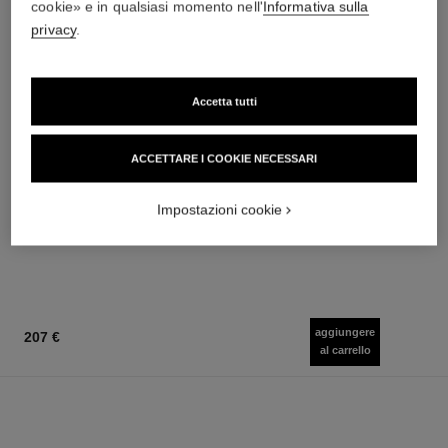
cookie» e in qualsiasi momento nell'
Informativa sulla
privacy
.
Accetta tutti
chance eau fraîche
chance eau fraîche
ACCETTARE I COOKIE NECESSARI
Profumo per i Capelli
Brume Idratante per Il Corpo
Ref. 136990
Ref. 136850
72 €
59 €
(2057,14€/L)
(590€/L)
Impostazioni cookie
Aggiungere al carrello
Aggiungere al carrello
aggiungere
207 €
al carrello