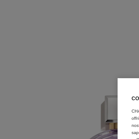
CO
CHA
off
nos
sap