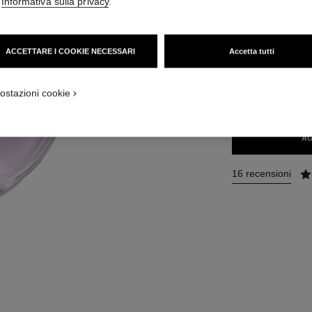
'
Informativa sulla privacy
.
Ref. 136220
172 €
(1720€/L)
ACCETTARE I COOKIE NECESSARI
Accetta tutti
4 MISURE DISPONIB
ostazioni cookie
100 ml
AG
16 recensioni