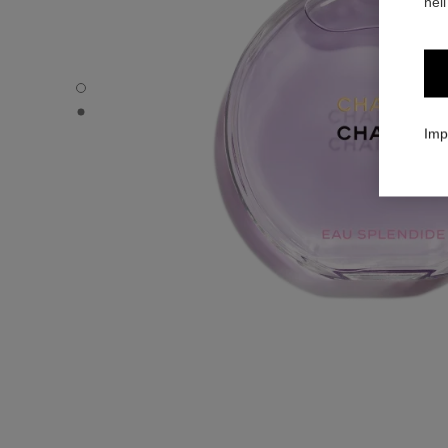
nell
CHANCE EAU SPLENDIDE - Immagine predefinita
CHANCE EAU SPLENDIDE - Vista alternativa 1
Imp