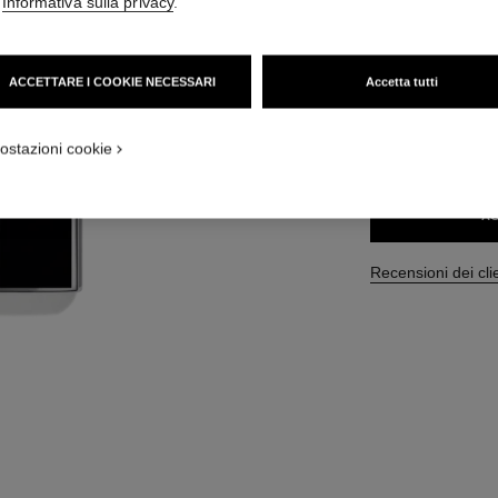
'
Informativa sulla privacy
.
Ref. 105117
150 €
(2500€/L)
ACCETTARE I COOKIE NECESSARI
Accetta tutti
DIMENSIONI
ostazioni cookie
3x20 ml
AG
Recensioni dei cli