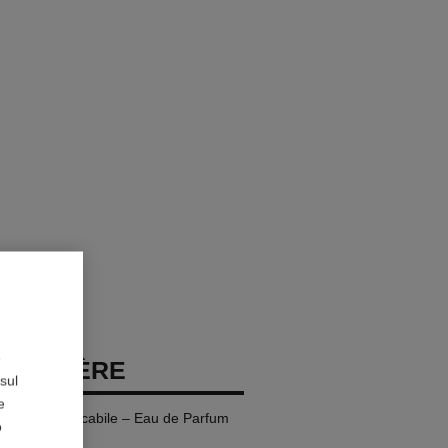
e
 PREMIÈRE
sul
e
lacone Ricaricabile – Eau de Parfum
o