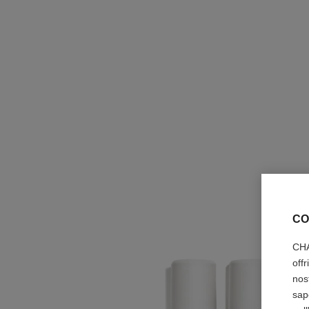
CO
CHA
off
nos
sap