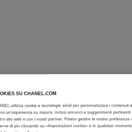
OKIES SU CHANEL.COM
NEL utilizza cookie e tecnologie simili per personalizzare i contenuti 
N°5 EAU
rirvi un'esperienza su misura, inclusi annunci e suggerimenti pertinenti 
tro sito web e con i nostri partner. Potete gestire le vostre preferenze 
Twist and Spray F
erne di più cliccando su «Impostazioni cookie» e in qualsiasi moment
Più dettagli