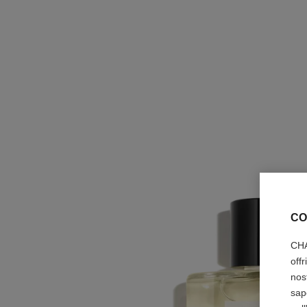
CO
CHA
off
nos
sap