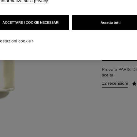
'
Informativa sulla privacy
.
165 €
(1320€/L)
ACCETTARE I COOKIE NECESSARI
Accetta tutti
2 MISURE DISPONIB
125 ml
ostazioni cookie
AG
Provate PARIS-DE
scelta
12 recensioni