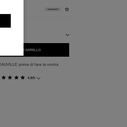
esclusività
ILI
GIUNGERE AL CARRELLO
AUVILLE prima di fare la vostra
4.9/5