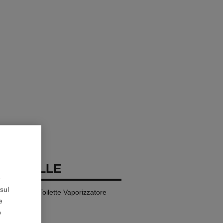
DEAUVILLE
e
sul
l – Eau de Toilette Vaporizzatore
e
o