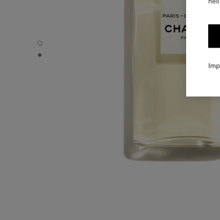
nell
PARIS - DEAUVILLE - Immagine predefinita
PARIS - DEAUVILLE - Vista alternativa 1
Imp