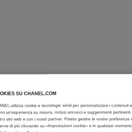
OKIES SU CHANEL.COM
PARIS - 
NEL utilizza cookie e tecnologie simili per personalizzare i contenuti 
rirvi un'esperienza su misura, inclusi annunci e suggerimenti pertinenti 
Les Eaux de Chane
tro sito web e con i nostri partner. Potete gestire le vostre preferenze 
Più dettagli
erne di più cliccando su «Impostazioni cookie» e in qualsiasi moment
Ref. 102400