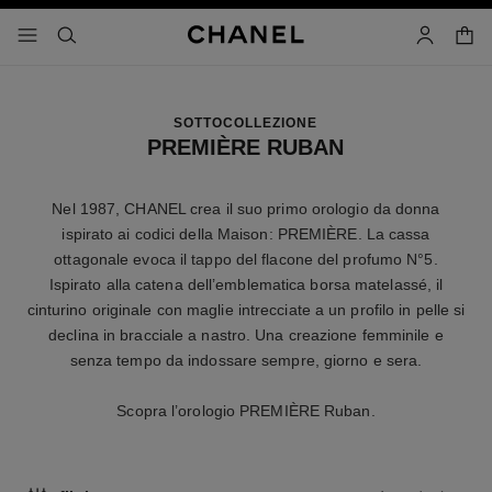
attiva contrasto elevato
carrell
menu - navigazione principale
- navigazione principale
cercare
account
SOTTOCOLLEZIONE
PREMIÈRE RUBAN
Nel 1987, CHANEL crea il suo primo orologio da donna
ispirato ai codici della Maison: PREMIÈRE. La cassa
ottagonale evoca il tappo del flacone del profumo N°5.
Ispirato alla catena dell’emblematica borsa matelassé, il
cinturino originale con maglie intrecciate a un profilo in pelle si
declina in bracciale a nastro. Una creazione femminile e
senza tempo da indossare sempre, giorno e sera.
Scopra l’orologio PREMIÈRE Ruban.