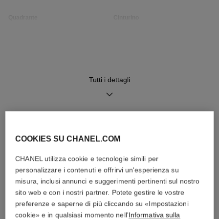
Quadrante
Cinturino
Quadrante guilloché opalino,
Cinturino in pelle nera motivo
datario
matelassé con sistema
intercambiabile e chiusura ad
ardiglione in acciaio, secondo
cinturino incluso
Tutti i dettagli
Movimento
Funzioni
Movimento al quarzo ad alta
Data
precisione
Ore, Minuti
SCOPRIRE ANCHE
COOKIES SU CHANEL.COM
CHANEL utilizza cookie e tecnologie simili per
Impermeabilità
personalizzare i contenuti e offrirvi un'esperienza su
30 m
misura, inclusi annunci e suggerimenti pertinenti sul nostro
sito web e con i nostri partner. Potete gestire le vostre
preferenze e saperne di più cliccando su «Impostazioni
cookie» e in qualsiasi momento nell'
Informativa sulla