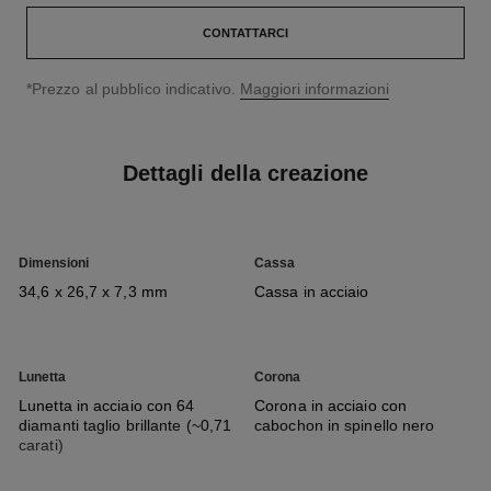
CONTATTARCI
↩
*Prezzo al pubblico indicativo.
Maggiori informazioni
Dettagli della creazione
Dimensioni
Cassa
34,6 x 26,7 x 7,3 mm
Cassa in acciaio
Lunetta
Corona
Lunetta in acciaio con 64
Corona in acciaio con
diamanti taglio brillante (~0,71
cabochon in spinello nero
carati)