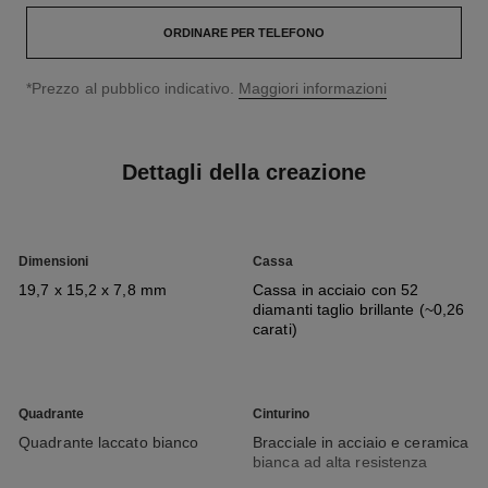
ORDINARE PER TELEFONO
↩
*Prezzo al pubblico indicativo.
Maggiori informazioni
Dettagli della creazione
Dimensioni
Cassa
19,7 x 15,2 x 7,8 mm
Cassa in acciaio con 52
diamanti taglio brillante (~0,26
carati)
Quadrante
Cinturino
Quadrante laccato bianco
Bracciale in acciaio e ceramica
bianca ad alta resistenza