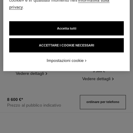
cookie» e in qualsiasi momento nell'
Informativa sulla
privacy
.
Accetta tutti
ACCETTARE I COOKIE NECESSARI
orologio première ceramica
orologio première catena
gourmette
Acciaio e ceramica nera ad alta
resistenza, diamanti, quadrante
Modello grande, acciaio e
Impostazioni cookie
Ref. H2163
laccato nero
diamanti, quadrante nero
8 600 €
*
Ref. H7020
9 300 €
*
Vedere dettagli
Vedere dettagli
8 600 €
*
ordinare per telefono
Prezzo al pubblico indicativo