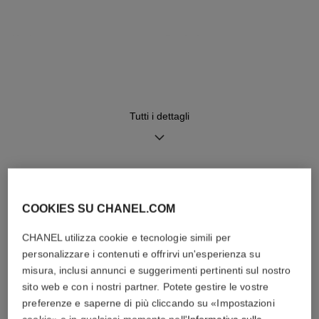
Movimento
Funzioni
Movimento al quarzo ad alta
Ore, Minuti
precisione
Tutti i dettagli
Impermeabilità
30 m
SCOPRIRE ANCHE
COOKIES SU CHANEL.COM
Raccomandazioni per la cura
MANUALI
CHANEL utilizza cookie e tecnologie simili per
personalizzare i contenuti e offrirvi un'esperienza su
misura, inclusi annunci e suggerimenti pertinenti sul nostro
sito web e con i nostri partner. Potete gestire le vostre
preferenze e saperne di più cliccando su «Impostazioni