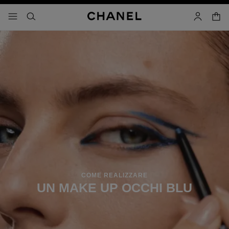
attiva contrasto elevato
carrell
menu - navigazione principale
- navigazione principale
cercare
account
COME REALIZZARE
UN MAKE UP OCCHI BLU