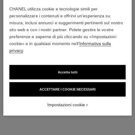
CHANEL utilizza cookie e tecnologie simili per
personalizzare i contenuti e offrirvi un'esperienza su
Aggiungere alla lista dei desideri: HYDRA BE
Aggiungere all
misura, inclusi annunci e suggerimenti pertinenti sul nostro
sito web e con i nostri partner. Potete gestire le vostre
preferenze e saperne di più cliccando su «Impostazioni
cookie» e in qualsiasi momento nell'
Informativa sulla
privacy
.
Accetta tutti
ACCETTARE I COOKIE NECESSARI
HYDRA BEAUTY MICRO SÉRUM
STYLO YEUX WATERPROOF
SIERO IDRATANTE
STILO CONTORNO OCCHI,
RIEQUILIBRANTE
EYELINER E KHÔL A LUNGA
Impostazioni cookie
Ref. 133320
Ref. 187038
RIMPOLPANTE
TENUTA
100 €
38 - BLEU MÉTAL
33 €
AGGIUNGERE AL CARRELLO
AGGIUNGERE AL CARRELLO