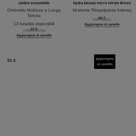
ombre essentielle
hydra beauty micro sérum lèvres
Ombretto Multiuso a Lunga
Idratante Rimpolpante Intenso
Tenuta
Ref. 133330
60 €
(5454,55€/L)
Ref. 181232
13 tonalità disponibili
Aggiungere al carrello
42 €
(19090,91€/Kg)
Aggiungere al carrello
aggiungere
51 €
al carrello