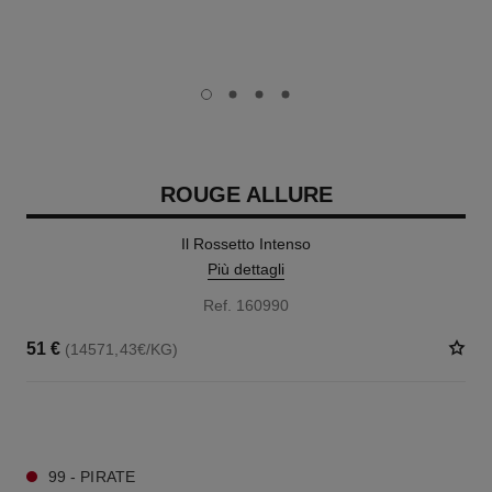
carousel dot
carousel dot
carousel dot
carousel dot
ROUGE ALLURE
Il Rossetto Intenso
Più dettagli
Ref. 160990
51 €
(14571,43€/KG)
14 TONALITÀ DISPONIBILI
99 - PIRATE