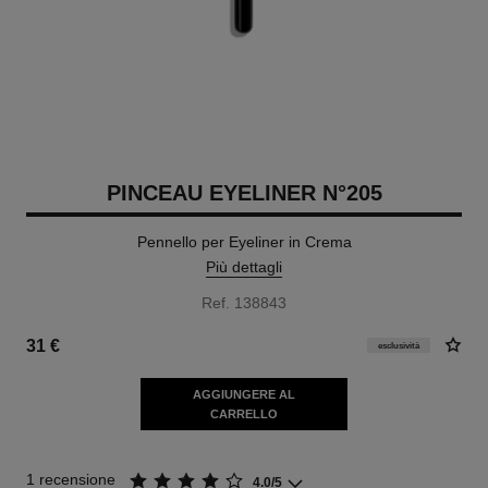
PINCEAU EYELINER N°205
Pennello per Eyeliner in Crema
Più dettagli
Ref. 138843
31 €
esclusività
AGGIUNGERE AL
CARRELLO
1 recensione
4.0/5