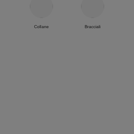
Collane
Bracciali
collana extrait de camélia
bracciale extrait de camélia
Oro rosa 18 carati, diamante
Oro rosa 18 carati, diamante
Ref. J11660
Ref. J13531
3 300 €
*
2 900 €
*