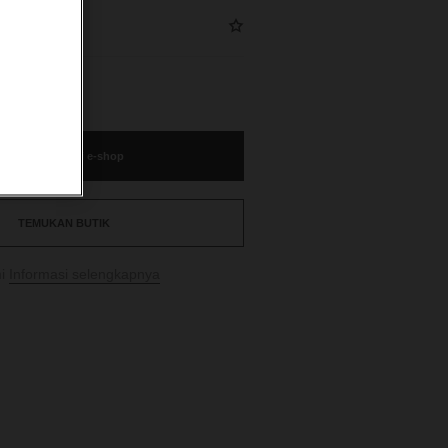
.
belanja melalui e-shop
TEMUKAN BUTIK
i
Informasi selengkapnya