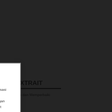
GE L'EXTRAIT
sasi
 Meremajakan dan Memperbaiki
ya
gan
t
.