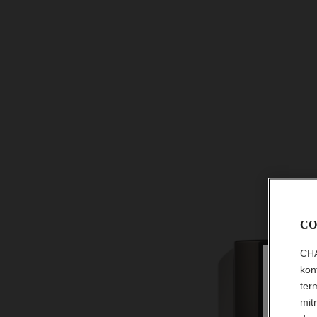
CO
CHA
kon
ter
mit