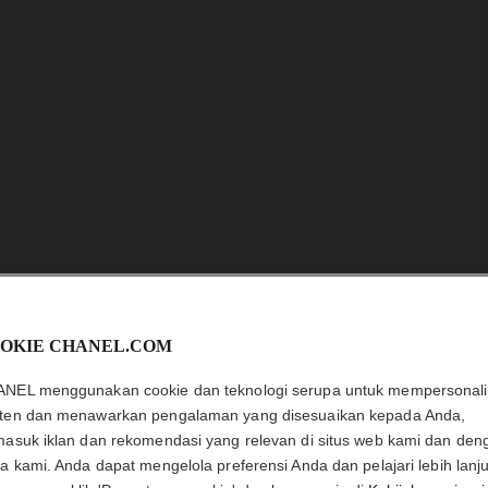
OKIE CHANEL.COM
SUBLIMA
NEL menggunakan cookie dan teknologi serupa untuk mempersonali
Serum Istimewa :
ten dan menawarkan pengalaman yang disesuaikan kepada Anda,
Detail selengkapn
masuk iklan dan rekomendasi yang relevan di situs web kami dan den
CHANEL ESHOP
ra kami. Anda dapat mengelola preferensi Anda dan pelajari lebih lanju
Ref. 147450
Temukan pilihan produk eksklusif dan pesan langsung dari toko online