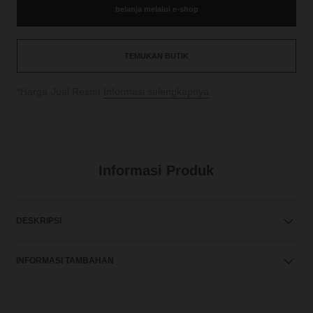
belanja melalui e-shop
TEMUKAN BUTIK
↩
*Harga Jual Resmi
Informasi selengkapnya
Informasi Produk
DESKRIPSI
INFORMASI TAMBAHAN