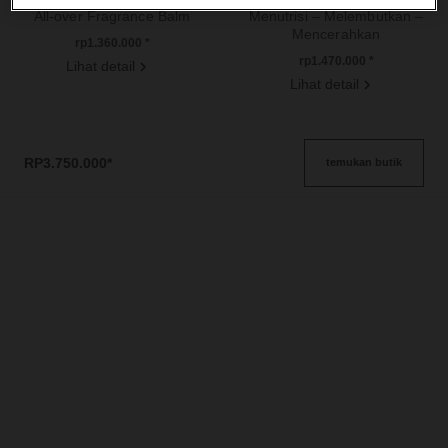
All-over Fragrance Balm
Menutrisi – Melembutkan –
Ref. 107940
Mencerahkan
rp1.360.000
*
Ref. 133850
rp1.470.000
*
Lihat detail
Lihat detail
RP3.750.000
*
temukan butik