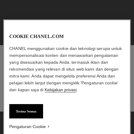
MENARIK UNTUK ANDA
COOKIE CHANEL.COM
CHANEL menggunakan cookie dan teknologi serupa untuk
mempersonalisasi konten dan menawarkan pengalaman
yang disesuaikan kepada Anda, termasuk iklan dan
CHANEL ESHOP
rekomendasi yang relevan di situs web kami dan dengan
Temukan pilihan produk eksklusif dan pesan langsung
mitra kami. Anda dapat mengelola preferensi Anda dan
dari toko online.
pelajari lebih lanjut dengan mengklik 'Pengaturan cookie'
dan kapan saja di
Kebijakan privasi
.
TEMUKAN CHANEL ESHOP
TEMUKAN CHANEL.COM
Terima Semua
Pengaturan Cookie
bleu de chanel
la crème main