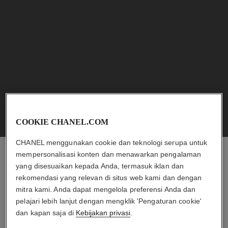
bleu de chanel
bleu de chanel
Deodoran Spray
Pelembab 3-in-1
Ref. 107930
Ref. 107580
rp840.000
*
rp1.460.000
*
Lihat detail
Lihat detail
COOKIE CHANEL.COM
CHANEL menggunakan cookie dan teknologi serupa untuk
mempersonalisasi konten dan menawarkan pengalaman
yang disesuaikan kepada Anda, termasuk iklan dan
CHANEL ESHOP
rekomendasi yang relevan di situs web kami dan dengan
Temukan pilihan produk eksklusif dan pesan langsung
mitra kami. Anda dapat mengelola preferensi Anda dan
dari toko online.
pelajari lebih lanjut dengan mengklik 'Pengaturan cookie'
bleu de chanel
allure homme sport
dan kapan saja di
Kebijakan privasi
.
All-over Spray
Gel untuk Mandi
TEMUKAN CHANEL ESHOP
TEMUKAN CHANEL.COM
Ref. 107520
Ref. 123730