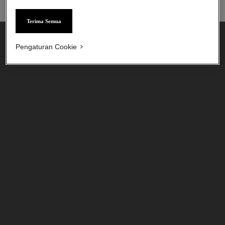
rp1.960.000
*
rp950.000
*
Terima Semua
Lihat detail
Lihat detail
Pengaturan Cookie
allure homme sport
allure homme sport
All-over Spray
Deodoran Stik
Ref. 123710
Ref. 123700
rp1.960.000
*
rp840.000
*
Lihat detail
Lihat detail