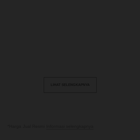
n°5
n°5
White Gold Body Oil
The Body Oil
Ref. 105848
Ref. 105820
rp2.590.000
*
rp2.900.000
*
Lihat detail
Lihat detail
LIHAT SELENGKAPNYA
*Harga Jual Resmi
Informasi selengkapnya
↩