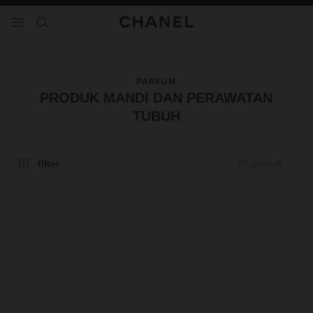
tifkan kontras tinggi
menu - navigasi utama
- main navigation
cari
PARFUM
PRODUK MANDI DAN PERAWATAN
TUBUH
70 produk
filter
baru